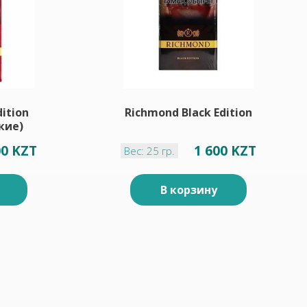
ition
Richmond Black Edition
кие)
00 KZT
1 600 KZT
Вес: 25 гр.
В корзину