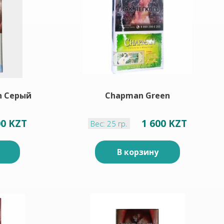
h Серый
Chapman Green
00 KZT
1 600 KZT
Вес: 25 гр.
В корзину