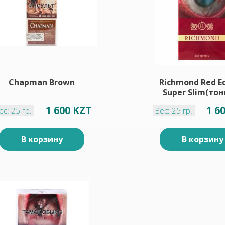
Chapman Brown
Richmond Red Ed
Super Slim(тон
1 600 KZT
1 6
ес: 25 гр.
Вес: 25 гр.
В корзину
В корзину